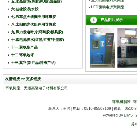
点火线圈灌封聚氨酯
五.水晶胶(标牌胶\PU胶\弧面胶)
LED驱动电源聚氨酯
六.硅橡胶\防水胶
七.汽车点火线圈专用环氧胶
产品图片展示
八.太阳能光伏组件用导热胶
九.风力发电叶片(环氧胶\模具胶)
十.蓄电池胶水(红黑/红蓝/中盖胶)
十一.聚氨酯产品
十二.环氧地坪
十三.其它(新产品\特殊产品)
友情链接 >> 更多链接
环氧树脂
无锡惠隆电子材料有限公司
环氧树脂胶
|
环
联系人：王强 | 电话：0510-85508169 | 传真：0510-85
Powered By
EIMS
20
苏I