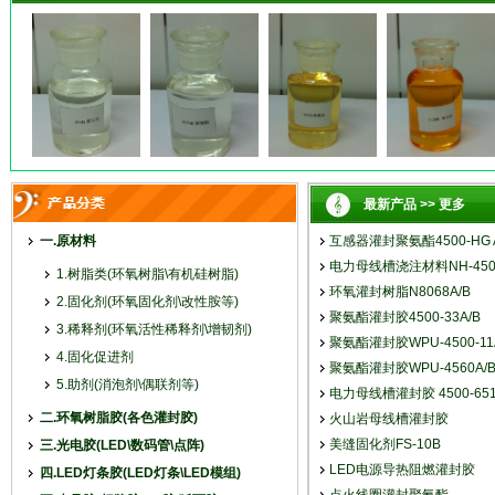
最新产品 >> 更多
一.原材料
互感器灌封聚氨酯4500-HG A
电力母线槽浇注材料NH-4500
1.树脂类(环氧树脂\有机硅树脂)
环氧灌封树脂N8068A/B
2.固化剂(环氧固化剂\改性胺等)
聚氨酯灌封胶4500-33A/B
3.稀释剂(环氧活性稀释剂\增韧剂)
聚氨酯灌封胶WPU-4500-11
4.固化促进剂
聚氨酯灌封胶WPU-4560A/
5.助剂(消泡剂\偶联剂等)
电力母线槽灌封胶 4500-651
二.环氧树脂胶(各色灌封胶)
火山岩母线槽灌封胶
美缝固化剂FS-10B
三.光电胶(LED\数码管\点阵)
LED电源导热阻燃灌封胶
四.LED灯条胶(LED灯条\LED模组)