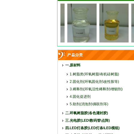
一.原材料
1.树脂类(环氧树脂\有机硅树脂)
2.固化剂(环氧固化剂\改性胺等)
3.稀释剂(环氧活性稀释剂\增韧剂)
4.固化促进剂
5.助剂(消泡剂\偶联剂等)
二.环氧树脂胶(各色灌封胶)
三.光电胶(LED\数码管\点阵)
四.LED灯条胶(LED灯条\LED模组)