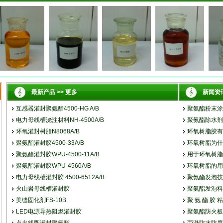
最新产品 >> 更多
新闻资讯
互感器灌封聚氨酯4500-HG A/B
聚氨酯粉末涂
电力母线槽浇注材料NH-4500A/B
聚氨酯除水剂
环氧灌封树脂N8068A/B
环氧树脂胶有
聚氨酯灌封胶4500-33A/B
环氧树脂为什
聚氨酯灌封胶WPU-4500-11A/B
用于环氧树脂
聚氨酯灌封胶WPU-4560A/B
环氧树脂的用
电力母线槽灌封胶 4500-6512A/B
聚氨酯发泡技
火山岩母线槽灌封胶
聚氨酯发泡料
美缝固化剂FS-10B
聚 氨 酯 胶 粘
LED电源导热阻燃灌封胶
聚氨酯防火板