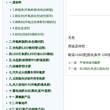
一.原材料
1.树脂类(环氧树脂\有机硅树脂)
2.固化剂(环氧固化剂\改性胺等)
3.稀释剂(环氧活性稀释剂\增韧剂)
4.固化促进剂
5.助剂(消泡剂\偶联剂等)
无色
二.环氧树脂胶(各色灌封胶)
用途及特性：
三.光电胶(LED\数码管\点阵)
四.LED灯条胶(LED灯条\LED模组)
耐温>160度
[固化条件:130度
五.水晶胶(标牌胶\PU胶\弧面胶)
上一篇：
甲基纳迪克酸酐
六.硅橡胶\防水胶
下一篇：
822B[日本进口固化剂]
七.汽车点火线圈专用环氧胶
八.太阳能光伏组件用导热胶
九.风力发电叶片(环氧胶\模具胶)
十.蓄电池胶水(红黑/红蓝/中盖胶)
十一.聚氨酯产品
十二.环氧地坪
十三.其它(新产品\特殊产品)