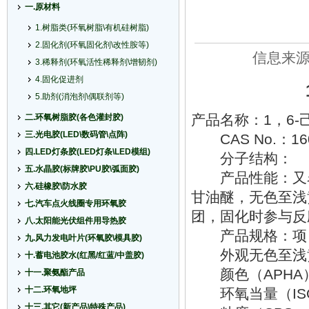
一.原材料
1.树脂类(环氧树脂\有机硅树脂)
2.固化剂(环氧固化剂\改性胺等)
信息来源：
3.稀释剂(环氧活性稀释剂\增韧剂)
4.固化促进剂
5.助剂(消泡剂\偶联剂等)
产品名称：1，6-
二.环氧树脂胶(各色灌封胶)
三.光电胶(LED\数码管\点阵)
CAS No.：1609
四.LED灯条胶(LED灯条\LED模组)
分子结构：
五.水晶胶(标牌胶\PU胶\弧面胶)
产品性能：又名1
六.硅橡胶\防水胶
甘油醚，无色至浅
七.汽车点火线圈专用环氧胶
团，固化时参与反
八.太阳能光伏组件用导热胶
产品规格：项
九.风力发电叶片(环氧胶\模具胶)
外观无色至浅
十.蓄电池胶水(红黑/红蓝/中盖胶)
颜色（APHA）1
十一.聚氨酯产品
十二.环氧地坪
环氧当量（ISO30
十三.其它(新产品\特殊产品)